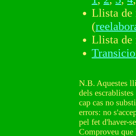
Llista d
(
reelabor
Llista d
Transicio
N.B. Aquestes lli
dels escrabliste
cap cas no subst
errors: no s'acce
pel fet d'haver-se
Comproveu que l'e