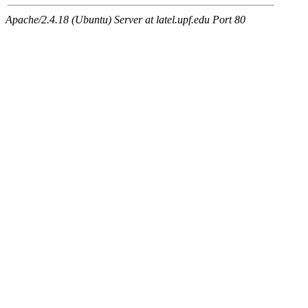
Apache/2.4.18 (Ubuntu) Server at latel.upf.edu Port 80